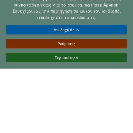
συγκατάθεσή σας για τα cookies, πατήστε Άρνηση.
Συνεχίζοντας την περιήγηση σε αυτόν τον ιστότοπο,
αποδέχεστε τα cookies μας.
Αποδοχή όλων
Ρυθμίσεις
Περισσότερα
Dermafresh Clinic - Δερματολογική
Κλινική Σε Πειραιά & Αθήνα
Δρ. Δημήτριος Καραφουλίδης, Δερματολόγος
– Αφροδισιολόγος Ελένη Στεφανούρη,
Αισθητικός
Καλωσορίσατε στη
Dermafresh Clinic
, τη σύγχρονη
δερματολογική κλινική
σε
Πειραιά και Αθήνα,
όπου
η επιστημονική γνώση συναντά την ανθρώπινη