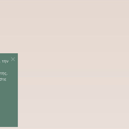
 την
α
της.
στε