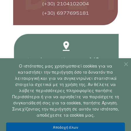
(+30) 2104102004
(+30) 6977695181
Δημήτριος Καραφουλίδης
Ο ιστότοπoς μας χρησιμοποιεί cookies για να
Δερματολόγος - Αφροδισιολόγος
καταστήσει την περιήγηση όσο το δυνατόν πιο
λειτουργική και για να συγκεντρώνει στατιστικά
MD, MSc - MDsc
στοιχεία σχετικά με τη χρήση της. Αν θέλετε να
λάβετε περισσότερες πληροφορίες πατήστε
Ελευθερίου Βενιζέλου 13 και Αμβροσίου
Περισσότερα ή για να αρνηθείτε να παράσχετε τη
Μοσχονησίων 1,
Νέα Σμύρνη
συγκατάθεσή σας για τα cookies, πατήστε Άρνηση.
Συνεχίζοντας την περιήγηση σε αυτόν τον ιστότοπο,
info@dermafresh.gr
αποδέχεστε τα cookies μας.
(+30) 2109322011
Αποδοχή όλων