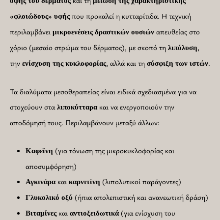
όψης του δέρματος
μείωση της χαρακτηριστικής
που προκαλεί η κυτταρίτιδα. Η τεχνική
«φλοιώδους» υφής
περιλαμβάνει
απευθείας στο
μικροενέσεις δραστικών ουσιών
χόριο (μεσαίο στρώμα του δέρματος), με σκοπό τη
,
λιπόλυση
την
, αλλά και τη
.
ενίσχυση της κυκλοφορίας
σύσφιξη των ιστών
Τα διαλύματα μεσοθεραπείας είναι ειδικά σχεδιασμένα για να
στοχεύουν στα
και να ενεργοποιούν την
λιποκύτταρα
αποδόμησή τους. Περιλαμβάνουν μεταξύ άλλων:
(για τόνωση της μικροκυκλοφορίας και
Καφεΐνη
αποσυμφόρηση)
και
(λιπολυτικοί παράγοντες)
Αγκινάρα
καρνιτίνη
(ήπια απολεπιστική και ανανεωτική δράση)
Γλυκολικό οξύ
και
(για ενίσχυση του
Βιταμίνες
αντιοξειδωτικά