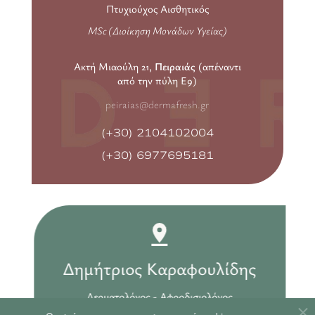
Πτυχιούχος Αισθητικός
MSc (Διοίκηση Μονάδων Υγείας)
Ακτή Μιαούλη 21,
Πειραιάς
(απέναντι
από την πύλη Ε9)
peiraias@dermafresh.gr
(+30) 2104102004
(+30) 6977695181
Δημήτριος Καραφουλίδης
Δερματολόγος - Αφροδισιολόγος